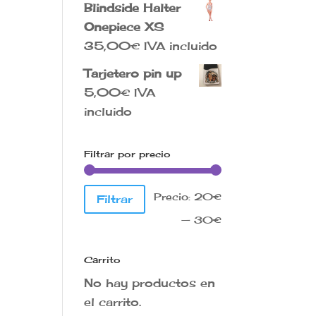
Blindside Halter
Onepiece XS
35,00
€
IVA incluido
Tarjetero pin up
5,00
€
IVA
incluido
Filtrar por precio
Precio
Precio
Precio:
20€
Filtrar
mínimo
máximo
—
30€
Carrito
No hay productos en
el carrito.