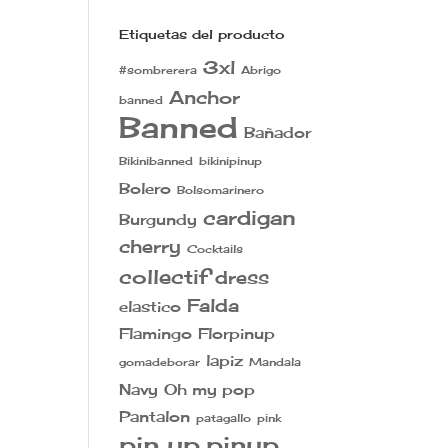
Etiquetas del producto
3xl
#sombrerera
Abrigo
Anchor
banned
Banned
Bañador
Bikinibanned
bikinipinup
Bolero
Bolsomarinero
cardigan
Burgundy
cherry
Cocktails
collectif
dress
Falda
elastico
Flamingo
Florpinup
lapiz
gomadeborar
Mandala
Navy
Oh my pop
Pantalon
patagallo
pink
pin up
pinup