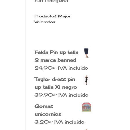
Sin categoría
Productos Mejor
Valorados
Falda Pin up talla
S marca banned
24,90
€
IVA incluido
Taylor dress pin
up talla Xl negro
39,90
€
IVA incluido
Gomas
unicornios
3,20
€
IVA incluido