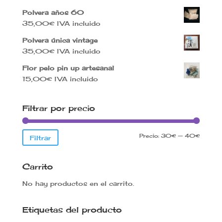
Polvera años 60
35,00
€
IVA incluido
Polvera única vintage
35,00
€
IVA incluido
Flor pelo pin up artesanal
15,00
€
IVA incluido
Filtrar por precio
Precio
Precio
Precio:
30€
—
40€
Filtrar
mínimo
máxim
Carrito
No hay productos en el carrito.
Etiquetas del producto