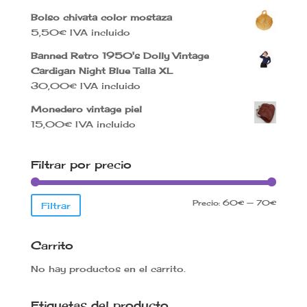
Bolso chivata color mostaza
5,50
€
IVA incluido
Banned Retro 1950's Dolly Vintage
Cardigan Night Blue Talla XL
30,00
€
IVA incluido
Monedero vintage piel
15,00
€
IVA incluido
Filtrar por precio
Precio
Precio
Precio:
60€
—
70€
Filtrar
mínimo
máxim
Carrito
No hay productos en el carrito.
Etiquetas del producto