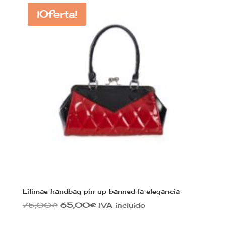
¡Oferta!
Lilimae handbag pin up banned la elegancia
El
El
75,00
€
65,00
€
IVA incluido
precio
precio