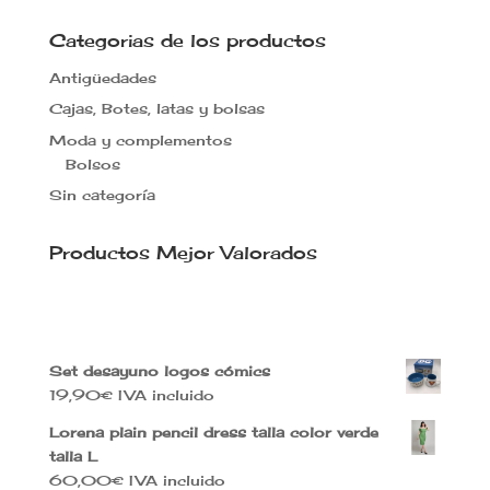
original
actual
era:
es:
Categorias de los productos
75,00€.
65,00€.
Antigüedades
Cajas, Botes, latas y bolsas
Moda y complementos
Bolsos
Sin categoría
Productos Mejor Valorados
Set desayuno logos cómics
19,90
€
IVA incluido
Lorena plain pencil dress talla color verde
talla L
60,00
€
IVA incluido