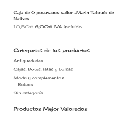
Caja de 6 posavasos sailor «Marin Tatoué» de
Natives
El
El
10,50
€
6,00
€
IVA incluido
precio
precio
original
actual
era:
es:
Categorias de los productos
10,50€.
6,00€.
Antigüedades
Cajas, Botes, latas y bolsas
Moda y complementos
Bolsos
Sin categoría
Productos Mejor Valorados