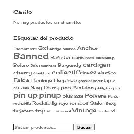
mínimo
máxim
Carrito
No hay productos en el carrito.
Etiquetas del producto
3xl
Anchor
#sombrerera
Abrigo banned
Banned
Bañador
Bikinibanned
bikinipinup
cardigan
Bolero
Burgundy
Bolsomarinero
collectif
cherry
dress
elastico
Cocktails
Falda
Flamingo
Florpinup
lapiz
gomadeborar
Navy
Oh my pop
Pantalon
Mandala
patagallo
pink
pin up
pinup
Polvera
plus size
Punto
Rockabilly
rojo
rombos
Sailor
sexy
rochabilly
Vintage
top
tarjetero
xl
Velaartesanal
wester
Buscar
Buscar
por: