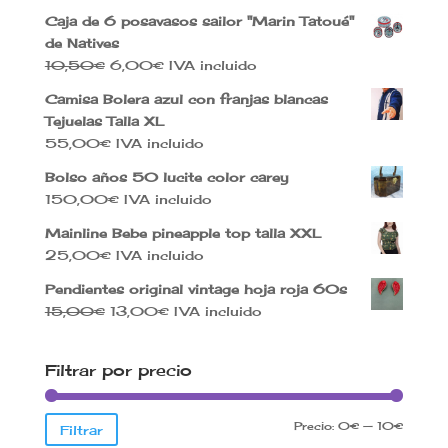
Caja de 6 posavasos sailor "Marin Tatoué"
de Natives
El
El
10,50
€
6,00
€
IVA incluido
precio
precio
Camisa Bolera azul con franjas blancas
original
actual
Tejuelas Talla XL
era:
es:
55,00
€
IVA incluido
10,50€.
6,00€.
Bolso años 50 lucite color carey
150,00
€
IVA incluido
Mainline Bebe pineapple top talla XXL
25,00
€
IVA incluido
Pendientes original vintage hoja roja 60s
El
El
15,00
€
13,00
€
IVA incluido
precio
precio
original
actual
Filtrar por precio
era:
es:
15,00€.
13,00€.
Precio
Precio
Precio:
0€
—
10€
Filtrar