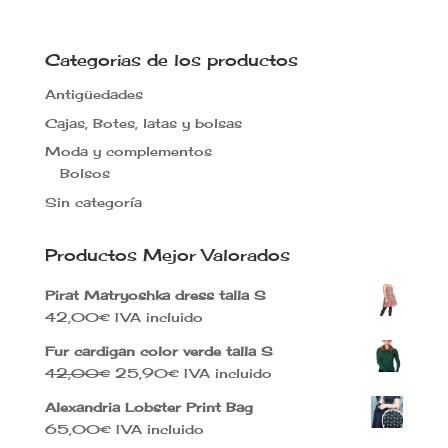
precio
precio
original
actual
era:
es:
Categorias de los productos
12,00€.
7,90€.
Antigüedades
Cajas, Botes, latas y bolsas
Moda y complementos
Bolsos
Sin categoría
Productos Mejor Valorados
Pirat Matryoshka dress talla S
42,00
€
IVA incluido
Fur cardigan color verde talla S
El
El
42,00
€
25,90
€
IVA incluido
precio
precio
Alexandria Lobster Print Bag
original
actual
65,00
€
IVA incluido
era:
es: