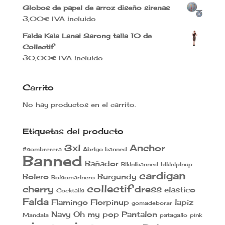
42,00€.
25,90€.
Globos de papel de arroz diseño sirenas
3,00
€
IVA incluido
Falda Kala Lanai Sarong talla 10 de
Collectif
30,00
€
IVA incluido
Carrito
No hay productos en el carrito.
Etiquetas del producto
3xl
Anchor
#sombrerera
Abrigo banned
Banned
Bañador
Bikinibanned
bikinipinup
cardigan
Bolero
Burgundy
Bolsomarinero
collectif
cherry
dress
elastico
Cocktails
Falda
Flamingo
Florpinup
lapiz
gomadeborar
Navy
Oh my pop
Pantalon
Mandala
patagallo
pink