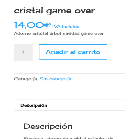
cristal game over
14,00
€
IVA incluido
Adorno critstal árbol navidad game over
Adorno
Añadir al carrito
de
navidad
de
cristal
Categoría:
Sin categoría
game
over
cantidad
Descripción
Descripción
Precioso adorno de navidad máquina de