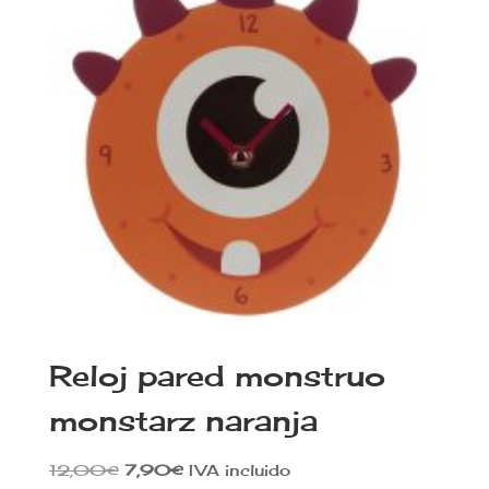
Reloj pared monstruo
monstarz naranja
El
El
12,00
€
7,90
€
IVA incluido