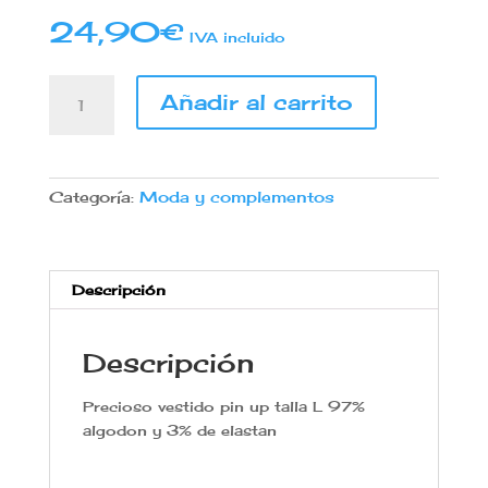
24,90
€
IVA incluido
Banned
Añadir al carrito
Banned
Short
dress
BROOKE
Categoría:
Moda y complementos
Black
Talla
L
cantidad
Descripción
Descripción
Precioso vestido pin up talla L 97%
algodon y 3% de elastan