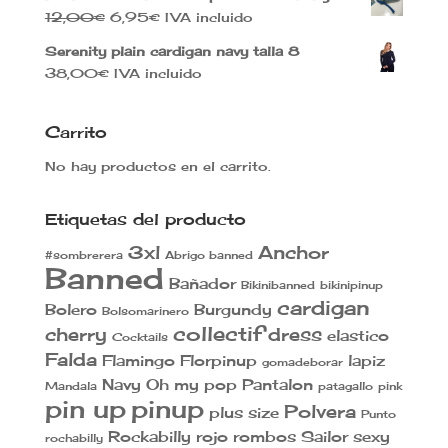
original
actual
El
El
12,00
€
6,95
€
IVA incluido
era:
es:
precio
precio
40,00€.
30,00€.
Serenity plain cardigan navy talla 8
original
actual
38,00
€
IVA incluido
era:
es:
12,00€.
6,95€.
Carrito
No hay productos en el carrito.
Etiquetas del producto
3xl
Anchor
#sombrerera
Abrigo banned
Banned
Bañador
Bikinibanned
bikinipinup
cardigan
Bolero
Burgundy
Bolsomarinero
collectif
cherry
dress
elastico
Cocktails
Falda
Flamingo
Florpinup
lapiz
gomadeborar
Navy
Oh my pop
Pantalon
Mandala
patagallo
pink
pin up
pinup
Polvera
plus size
Punto
Rockabilly
rojo
rombos
Sailor
sexy
rochabilly