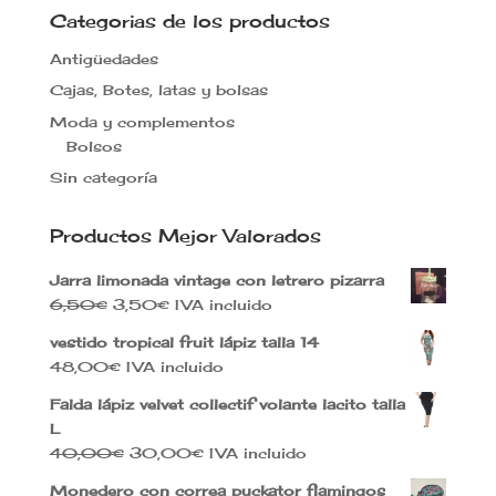
Categorias de los productos
Antigüedades
Cajas, Botes, latas y bolsas
Moda y complementos
Bolsos
Sin categoría
Productos Mejor Valorados
Jarra limonada vintage con letrero pizarra
El
El
6,50
€
3,50
€
IVA incluido
precio
precio
vestido tropical fruit lápiz talla 14
original
actual
48,00
€
IVA incluido
era:
es:
6,50€.
3,50€.
Falda lápiz velvet collectif volante lacito talla
L
El
El
40,00
€
30,00
€
IVA incluido
precio
precio
Monedero con correa puckator flamingos