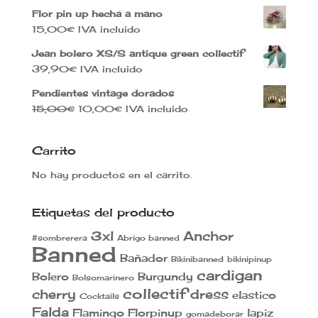
precio
precio
Flor pin up hecha a mano
original
actual
15,00
€
IVA incluido
era:
es:
40,00€.
35,00€.
Jean bolero XS/S antique green collectif
39,90
€
IVA incluido
Pendientes vintage dorados
El
El
15,00
€
10,00
€
IVA incluido
precio
precio
original
actual
Carrito
era:
es:
15,00€.
10,00€.
No hay productos en el carrito.
Etiquetas del producto
3xl
Anchor
#sombrerera
Abrigo banned
Banned
Bañador
Bikinibanned
bikinipinup
cardigan
Bolero
Burgundy
Bolsomarinero
collectif
cherry
dress
elastico
Cocktails
Falda
Flamingo
Florpinup
lapiz
gomadeborar