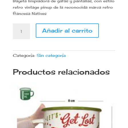
Bayeta limpiadora de gafas y pantallas, con estilo
original
actual
retro vintage pinup de la reconocida marca retro
era:
es:
francesa Natives
2,25€.
1,80€.
Bayeta
Añadir al carrito
limpiadora
de
gafas
y
Categoría:
Sin categoría
pantallas
retro
Productos relacionados
vintage
pinup
Natives
cantidad