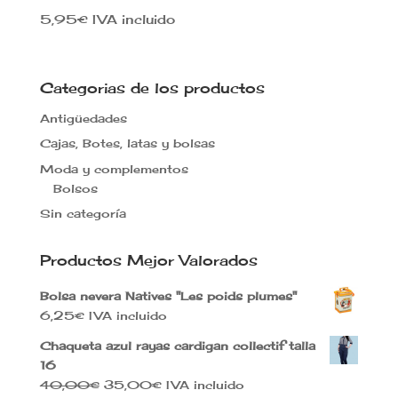
5,95
€
IVA incluido
Categorias de los productos
Antigüedades
Cajas, Botes, latas y bolsas
Moda y complementos
Bolsos
Sin categoría
Productos Mejor Valorados
Bolsa nevera Natives "Les poids plumes"
6,25
€
IVA incluido
Chaqueta azul rayas cardigan collectif talla
16
El
El
40,00
€
35,00
€
IVA incluido