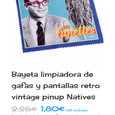
Bayeta limpiadora de
gafas y pantallas retro
vintage pinup Natives
El
El
2,25
€
1,80
€
IVA incluido
precio
precio