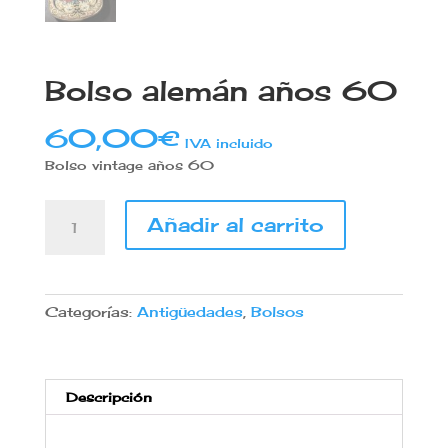
Bolso alemán años 60
60,00
€
IVA incluido
Bolso vintage años 60
Bolso
Añadir al carrito
alemán
años
60
cantidad
Categorías:
Antigüedades
,
Bolsos
Descripción