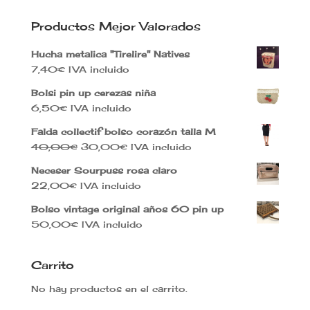
Productos Mejor Valorados
Hucha metalica "Tirelire" Natives
7,40
€
IVA incluido
Bolsi pin up cerezas niña
6,50
€
IVA incluido
Falda collectif bolso corazón talla M
El
El
40,00
€
30,00
€
IVA incluido
precio
precio
Neceser Sourpuss rosa claro
original
actual
22,00
€
IVA incluido
era:
es:
40,00€.
30,00€.
Bolso vintage original años 60 pin up
50,00
€
IVA incluido
Carrito
No hay productos en el carrito.