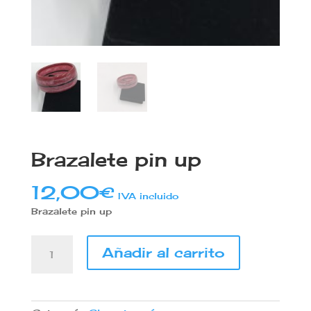
Brazalete pin up
12,00
€
IVA incluido
Brazalete pin up
Brazalete
Añadir al carrito
pin
up
cantidad