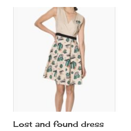
original
actual
era:
es:
18,00€.
9,99€.
Lost and found dress