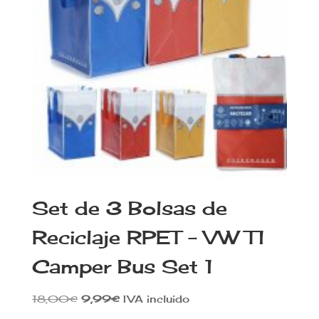
Set de 3 Bolsas de
Reciclaje RPET – VW T1
Camper Bus Set 1
El
El
18,00
€
9,99
€
IVA incluido
precio
precio