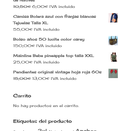
El
El
10,50
€
6,00
€
IVA incluido
precio
precio
Camisa Bolera azul con franjas blancas
original
actual
Tejuelas Talla XL
era:
es:
55,00
€
IVA incluido
10,50€.
6,00€.
Bolso años 50 lucite color carey
150,00
€
IVA incluido
Mainline Bebe pineapple top talla XXL
25,00
€
IVA incluido
Pendientes original vintage hoja roja 60s
El
El
15,00
€
13,00
€
IVA incluido
precio
precio
original
actual
Carrito
era:
es:
15,00€.
13,00€.
No hay productos en el carrito.
Etiquetas del producto
3xl
Anchor