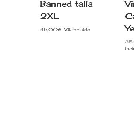
Banned talla
V
2XL
C
Ye
45,00
€
IVA incluido
35
incl