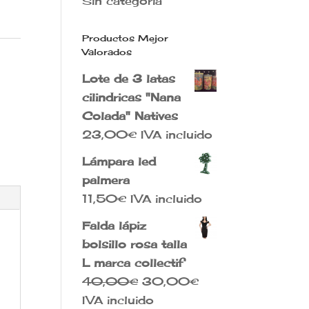
Sin categoría
Productos Mejor
Valorados
Lote de 3 latas
cilindricas "Nana
Colada" Natives
23,00
€
IVA incluido
Lámpara led
palmera
11,50
€
IVA incluido
Falda lápiz
bolsillo rosa talla
L marca collectif
El
El
40,00
€
30,00
€
precio
precio
IVA incluido