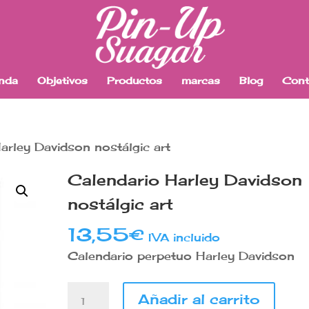
enda
Objetivos
Productos
marcas
Blog
Cont
arley Davidson nostálgic art
Calendario Harley Davidson
nostálgic art
13,55
€
IVA incluido
Calendario perpetuo Harley Davidson
Calendario
Añadir al carrito