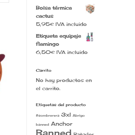
original
actual
Bolsa térmica
era:
es:
cactus
40,00€.
30,00€.
5,95
€
IVA incluido
Etiqueta equipaje
flamingo
6,50
€
IVA incluido
Carrito
No hay productos en
el carrito.
Etiquetas del producto
3xl
#sombrerera
Abrigo
Anchor
banned
Banned
Bañador