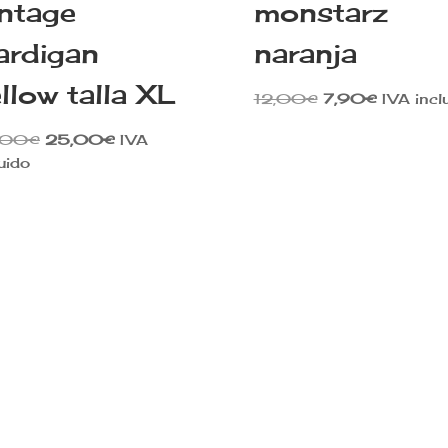
intage
monstarz
ardigan
naranja
llow talla XL
El
El
12,00
€
7,90
€
IVA incl
precio
precio
El
El
,00
€
25,00
€
IVA
original
actual
precio
precio
uido
era:
es:
original
actual
12,00€.
7,90€.
era:
es:
35,00€.
25,00€.