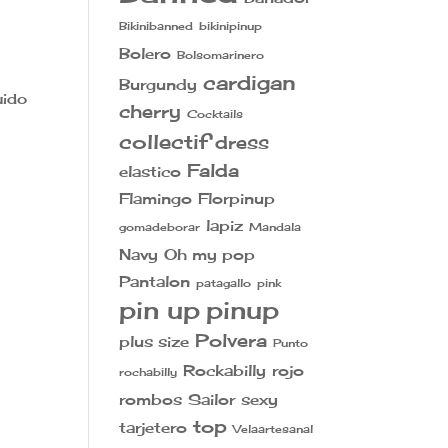
Bikinibanned
bikinipinup
Bolero
Bolsomarinero
cardigan
Burgundy
uido
cherry
Cocktails
collectif
dress
Falda
elastico
Flamingo
Florpinup
lapiz
gomadeborar
Mandala
Navy
Oh my pop
Pantalon
patagallo
pink
pin up
pinup
Polvera
plus size
Punto
Rockabilly
rojo
rochabilly
rombos
Sailor
sexy
top
tarjetero
Velaartesanal