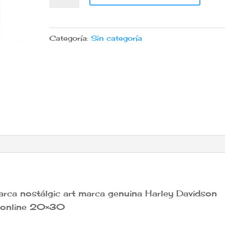
Harley
Davidson
nostálgic
Categoría:
Sin categoría
art
cantidad
arca nostálgic art marca genuina Harley Davidson
r online 20×30