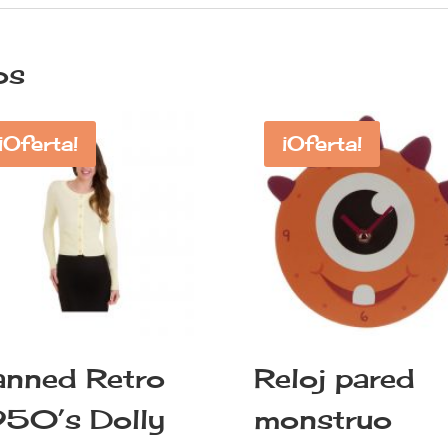
os
¡Oferta!
¡Oferta!
anned Retro
Reloj pared
950’s Dolly
monstruo