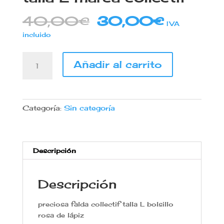
El
El
40,00
€
30,00
€
IVA
precio
precio
incluido
original
actual
era:
es:
Falda
40,00€.
30,00€
Añadir al carrito
lápiz
bolsillo
rosa
talla
Categoría:
Sin categoría
L
marca
collectif
cantidad
Descripción
Descripción
preciosa falda collectif talla L bolsillo
rosa de lápiz