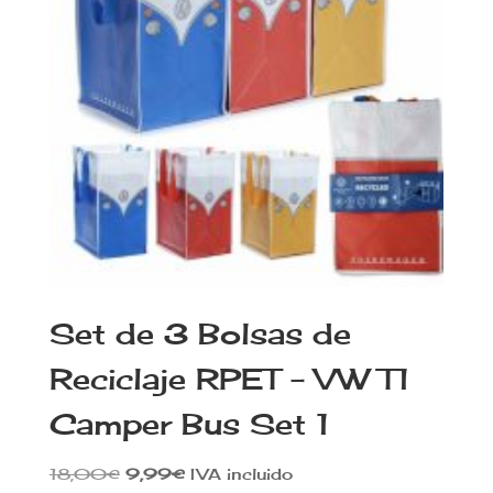
Set de 3 Bolsas de
Reciclaje RPET – VW T1
Camper Bus Set 1
El
El
18,00
€
9,99
€
IVA incluido