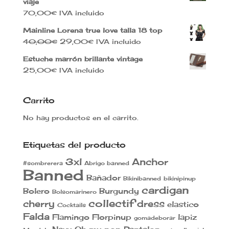
viaje
70,00
€
IVA incluido
Mainline Lorena true love talla 18 top
El
El
40,00
€
29,00
€
IVA incluido
precio
precio
Estuche marrón brillante vintage
original
actual
25,00
€
IVA incluido
era:
es:
40,00€.
29,00€.
Carrito
No hay productos en el carrito.
Etiquetas del producto
3xl
Anchor
#sombrerera
Abrigo banned
Banned
Bañador
Bikinibanned
bikinipinup
cardigan
Bolero
Burgundy
Bolsomarinero
collectif
cherry
dress
elastico
Cocktails
Falda
Flamingo
Florpinup
lapiz
gomadeborar