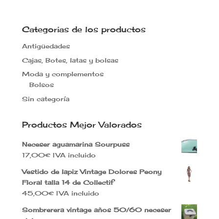
precio
precio
original
actual
era:
es:
Categorias de los productos
18,00€.
9,99€.
Antigüedades
Cajas, Botes, latas y bolsas
Moda y complementos
Bolsos
Sin categoría
Productos Mejor Valorados
Neceser aguamarina Sourpuss
17,00
€
IVA incluido
Vestido de lapiz Vintage Dolores Peony
Floral talla 14 de Collectif
45,00
€
IVA incluido
Sombrerera vintage años 50/60 neceser