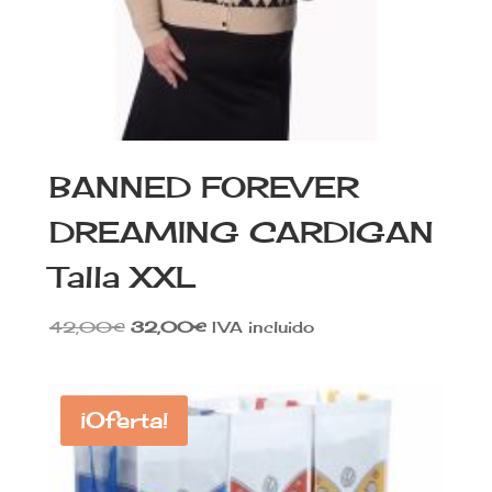
BANNED FOREVER
DREAMING CARDIGAN
Talla XXL
El
El
42,00
€
32,00
€
IVA incluido
precio
precio
original
actual
era:
es:
¡Oferta!
42,00€.
32,00€.