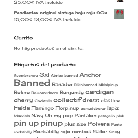
25,00
€
IVA incluido
Pendientes original vintage hoja roja 60s
El
El
15,00
€
13,00
€
IVA incluido
precio
precio
original
actual
Carrito
era:
es:
15,00€.
13,00€.
No hay productos en el carrito.
Etiquetas del producto
3xl
Anchor
#sombrerera
Abrigo banned
Banned
Bañador
Bikinibanned
bikinipinup
cardigan
Bolero
Burgundy
Bolsomarinero
collectif
cherry
dress
elastico
Cocktails
Falda
Flamingo
Florpinup
lapiz
gomadeborar
Navy
Oh my pop
Pantalon
Mandala
patagallo
pink
pin up
pinup
Polvera
plus size
Punto
Rockabilly
rojo
rombos
Sailor
sexy
rochabilly