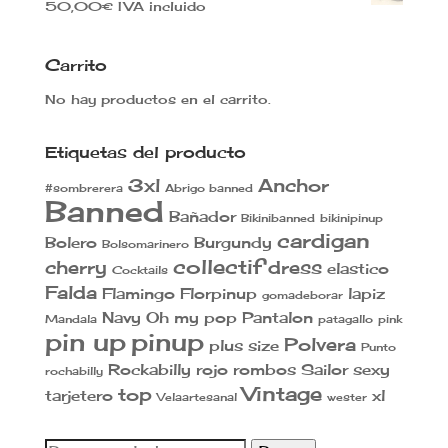
50,00
€
IVA incluido
Carrito
No hay productos en el carrito.
Etiquetas del producto
3xl
Anchor
#sombrerera
Abrigo banned
Banned
Bañador
Bikinibanned
bikinipinup
cardigan
Bolero
Burgundy
Bolsomarinero
collectif
cherry
dress
elastico
Cocktails
Falda
Flamingo
Florpinup
lapiz
gomadeborar
Navy
Oh my pop
Pantalon
Mandala
patagallo
pink
pin up
pinup
Polvera
plus size
Punto
Rockabilly
rojo
rombos
Sailor
sexy
rochabilly
Vintage
top
tarjetero
xl
Velaartesanal
wester