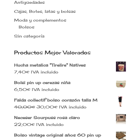
Antigüedades
Cajas, Botes, latas y bolsas
Moda y complementos
Bolsos
Sin categoría
Productos Mejor Valorados
Hucha metalica "Tirelire" Natives
7,40
€
IVA incluido
Bolsi pin up cerezas niña
6,50
€
IVA incluido
Falda collectif bolso corazón talla M
El
El
40,00
€
30,00
€
IVA incluido
precio
precio
Neceser Sourpuss rosa claro
original
actual
22,00
€
IVA incluido
era:
es:
40,00€.
30,00€.
Bolso vintage original años 60 pin up