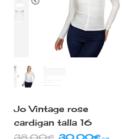
Jo Vintage rose
cardigan talla 16
El
El
38,00
€
30,00
€
IVA