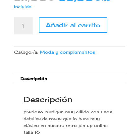
precio
precio
incluido
original
actual
era:
es:
Jo
38,00€.
30,00€
Añadir al carrito
Vintage
rose
cardigan
talla
Categoría:
Moda y complementos
16
cantidad
Descripción
Descripción
precioso cardigan muy cálido con unos
detalles de rosas que lo hace muy
clásico en nuestra retro pin up online
talla 16