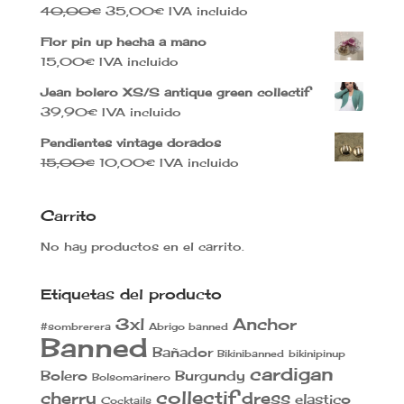
El
El
40,00
€
35,00
€
IVA incluido
precio
precio
Flor pin up hecha a mano
original
actual
15,00
€
IVA incluido
era:
es:
40,00€.
35,00€.
Jean bolero XS/S antique green collectif
39,90
€
IVA incluido
Pendientes vintage dorados
El
El
15,00
€
10,00
€
IVA incluido
precio
precio
original
actual
Carrito
era:
es:
15,00€.
10,00€.
No hay productos en el carrito.
Etiquetas del producto
3xl
Anchor
#sombrerera
Abrigo banned
Banned
Bañador
Bikinibanned
bikinipinup
cardigan
Bolero
Burgundy
Bolsomarinero
collectif
cherry
dress
elastico
Cocktails