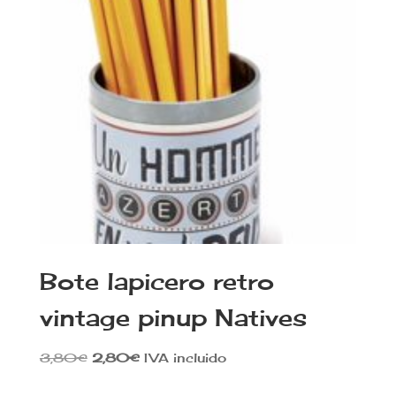
Bote lapicero retro
vintage pinup Natives
El
El
3,80
€
2,80
€
IVA incluido
precio
precio