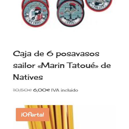
Caja de 6 posavasos
sailor «Marin Tatoué» de
Natives
El
El
10,50
€
6,00
€
IVA incluido
precio
precio
original
actual
era:
es:
¡Oferta!
10,50€.
6,00€.