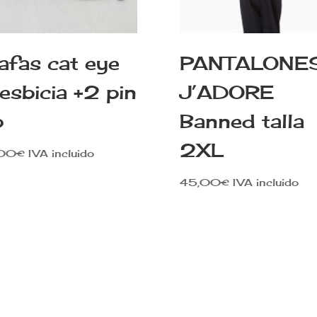
afas cat eye
PANTALONE
esbicia +2 pin
J’ADORE
p
Banned talla
2XL
,00
€
IVA incluido
45,00
€
IVA incluido