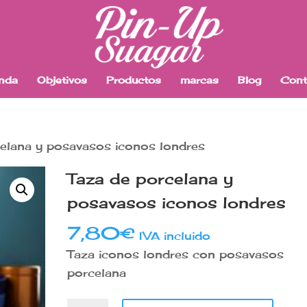
enda
Objetivos
Productos
marcas
Blog
Cont
elana y posavasos iconos londres
Taza de porcelana y
posavasos iconos londres
7,80
€
IVA incluido
Taza iconos londres con posavasos
porcelana