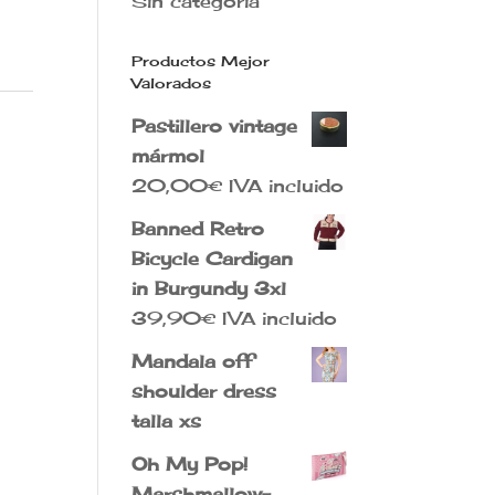
Sin categoría
Productos Mejor
Valorados
Pastillero vintage
mármol
20,00
€
IVA incluido
Banned Retro
Bicycle Cardigan
in Burgundy 3xl
39,90
€
IVA incluido
Mandala off
shoulder dress
talla xs
Oh My Pop!
Marshmallow-