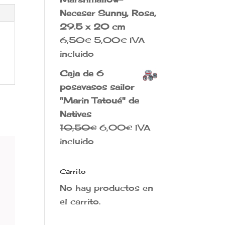
Neceser Sunny, Rosa,
29.5 x 20 cm
El
El
6,50
€
5,00
€
IVA
precio
precio
incluido
original
actual
Caja de 6
era:
es:
posavasos sailor
6,50€.
5,00€.
"Marin Tatoué" de
Natives
El
El
10,50
€
6,00
€
IVA
precio
precio
incluido
original
actual
era:
es:
Carrito
10,50€.
6,00€.
No hay productos en
el carrito.