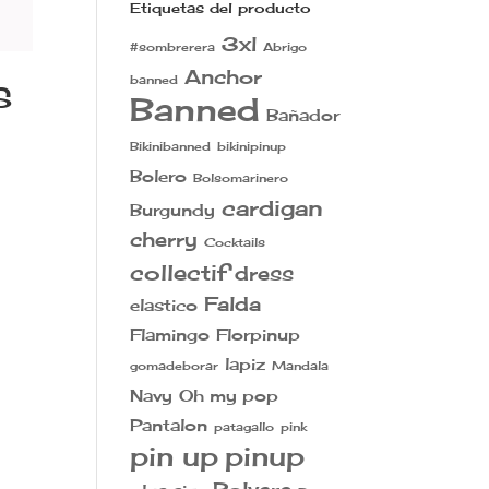
Etiquetas del producto
3xl
#sombrerera
Abrigo
Anchor
banned
S
Banned
Bañador
Bikinibanned
bikinipinup
Bolero
Bolsomarinero
cardigan
Burgundy
cherry
Cocktails
collectif
dress
Falda
elastico
Flamingo
Florpinup
lapiz
gomadeborar
Mandala
Navy
Oh my pop
Pantalon
patagallo
pink
pin up
pinup