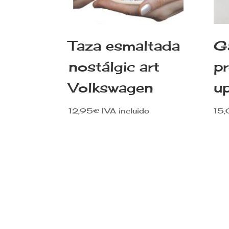
Taza esmaltada
G
nostálgic art
pr
Volkswagen
u
12,95
€
IVA incluido
15