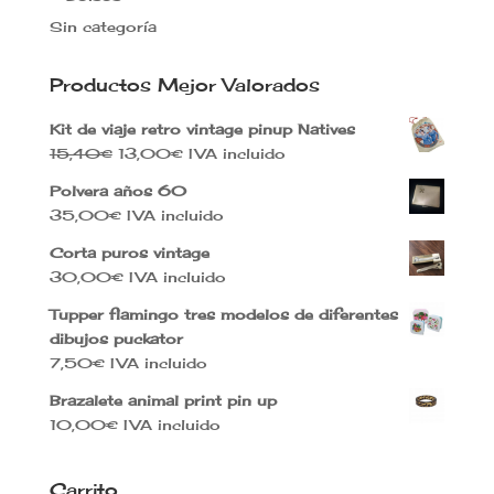
Sin categoría
Productos Mejor Valorados
Kit de viaje retro vintage pinup Natives
El
El
15,40
€
13,00
€
IVA incluido
precio
precio
Polvera años 60
original
actual
35,00
€
IVA incluido
era:
es:
15,40€.
13,00€.
Corta puros vintage
30,00
€
IVA incluido
Tupper flamingo tres modelos de diferentes
dibujos puckator
7,50
€
IVA incluido
Brazalete animal print pin up
10,00
€
IVA incluido
Carrito