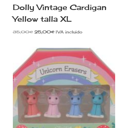
Dolly Vintage Cardigan
Yellow talla XL
El
El
35,00
€
25,00
€
IVA incluido
precio
precio
original
actual
era:
es:
35,00€.
25,00€.