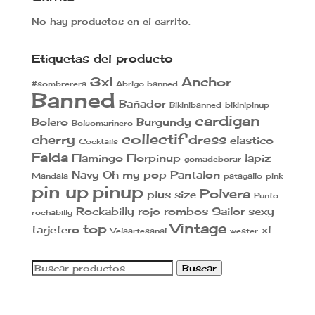
No hay productos en el carrito.
Etiquetas del producto
3xl
Anchor
#sombrerera
Abrigo banned
Banned
Bañador
Bikinibanned
bikinipinup
cardigan
Bolero
Burgundy
Bolsomarinero
collectif
cherry
dress
elastico
Cocktails
Falda
Flamingo
Florpinup
lapiz
gomadeborar
Navy
Oh my pop
Pantalon
Mandala
patagallo
pink
pin up
pinup
Polvera
plus size
Punto
Rockabilly
rojo
rombos
Sailor
sexy
rochabilly
Vintage
top
tarjetero
xl
Velaartesanal
wester
Buscar
Buscar
por: