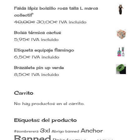
Falda lápiz bolsillo rosa talla L marca
collectif
El
El
40,00
€
30,00
€
IVA incluido
precio
precio
Bolsa térmica cactus
original
actual
5,95
€
IVA incluido
era:
es:
40,00€.
30,00€.
Etiqueta equipaje flamingo
6,50
€
IVA incluido
Brazalete pin up verde
8,50
€
IVA incluido
Carrito
No hay productos en el carrito.
Etiquetas del producto
3xl
Anchor
#sombrerera
Abrigo banned
Banned