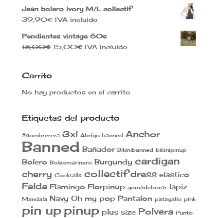
39,99€.
35,00€.
Jean bolero ivory M/L collectif
39,90
€
IVA incluido
Pendientes vintage 60s
El
El
18,00
€
15,00
€
IVA incluido
precio
precio
original
actual
Carrito
era:
es:
18,00€.
15,00€.
No hay productos en el carrito.
Etiquetas del producto
3xl
Anchor
#sombrerera
Abrigo banned
Banned
Bañador
Bikinibanned
bikinipinup
cardigan
Bolero
Burgundy
Bolsomarinero
collectif
cherry
dress
elastico
Cocktails
Falda
Flamingo
Florpinup
lapiz
gomadeborar
Navy
Oh my pop
Pantalon
Mandala
patagallo
pink
pin up
pinup
Polvera
plus size
Punto