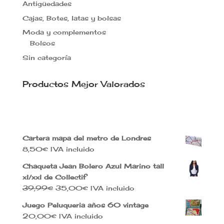
Antigüedades
Cajas, Botes, latas y bolsas
Moda y complementos
Bolsos
Sin categoría
Productos Mejor Valorados
Cartera mapa del metro de Londres
8,50
€
IVA incluido
Chaqueta Jean Bolero Azul Marino tall
xl/xxl de Collectif
El
El
39,99
€
35,00
€
IVA incluido
precio
precio
Juego Peluqueria años 60 vintage
original
actual
20,00
€
IVA incluido
era:
es: