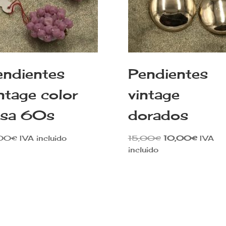
endientes
Pendientes
ntage color
vintage
osa 60s
dorados
El
El
,00
€
IVA incluido
15,00
€
10,00
€
IVA
precio
precio
incluido
original
actual
era:
es:
15,00€.
10,00