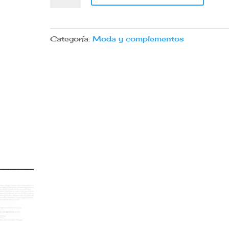
Vintage
holly
chevron
Categoría:
Moda y complementos
talla14
cantidad