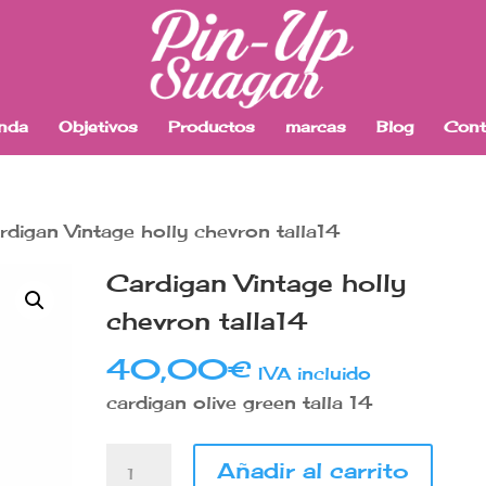
enda
Objetivos
Productos
marcas
Blog
Cont
rdigan Vintage holly chevron talla14
Cardigan Vintage holly
chevron talla14
40,00
€
IVA incluido
cardigan olive green talla 14
Cardigan
Añadir al carrito