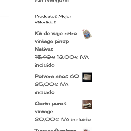
Sin categoría
Productos Mejor
Valorados
Kit de viaje retro
vintage pinup
Natives
El
El
15,40
€
13,00
€
IVA
precio
precio
incluido
original
actual
Polvera años 60
era:
es:
35,00
€
IVA
15,40€.
13,00€.
incluido
Corta puros
vintage
30,00
€
IVA incluido
Tupper flamingo