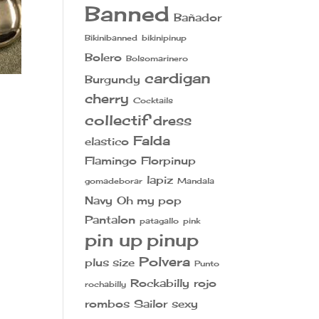
Banned
Bañador
Bikinibanned
bikinipinup
Bolero
Bolsomarinero
cardigan
Burgundy
cherry
Cocktails
collectif
dress
Falda
elastico
Flamingo
Florpinup
lapiz
gomadeborar
Mandala
Navy
Oh my pop
Pantalon
patagallo
pink
pin up
pinup
€.
Polvera
plus size
Punto
Rockabilly
rojo
rochabilly
rombos
Sailor
sexy