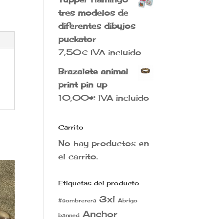
tres modelos de
diferentes dibujos
puckator
7,50
€
IVA incluido
Brazalete animal
print pin up
10,00
€
IVA incluido
Carrito
No hay productos en
el carrito.
Etiquetas del producto
3xl
#sombrerera
Abrigo
Anchor
banned