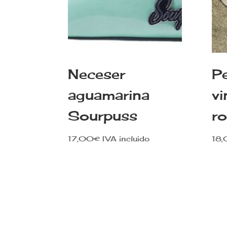
Neceser
P
aguamarina
vi
Sourpuss
r
17,00
€
IVA incluido
18