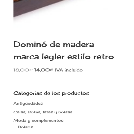
Dominó de madera
marca legler estilo retro
El
El
18,00
€
14,00
€
IVA incluido
precio
precio
original
actual
era:
es:
Categorias de los productos
18,00€.
14,00€.
Antigüedades
Cajas, Botes, latas y bolsas
Moda y complementos
Bolsos