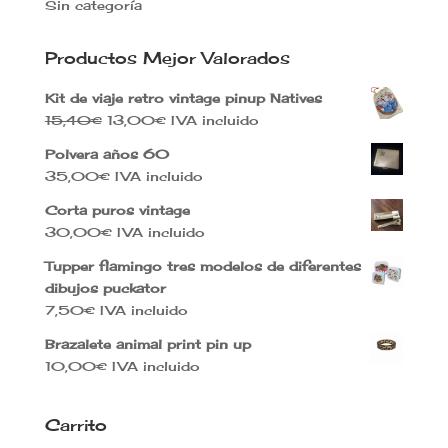
Sin categoría
Productos Mejor Valorados
Kit de viaje retro vintage pinup Natives
El
El
15,40
€
13,00
€
IVA incluido
precio
precio
Polvera años 60
original
actual
35,00
€
IVA incluido
era:
es:
15,40€.
13,00€.
Corta puros vintage
30,00
€
IVA incluido
Tupper flamingo tres modelos de diferentes
dibujos puckator
7,50
€
IVA incluido
Brazalete animal print pin up
10,00
€
IVA incluido
Carrito