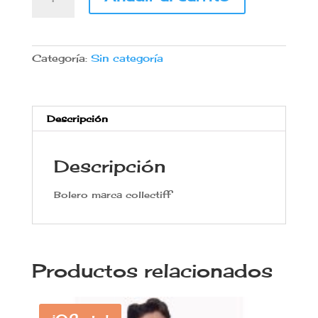
Jean
Bolero
negra
talla
Categoría:
Sin categoría
M-
L
de
Collectif
Descripción
cantidad
Descripción
Bolero marca collectiff
Productos relacionados