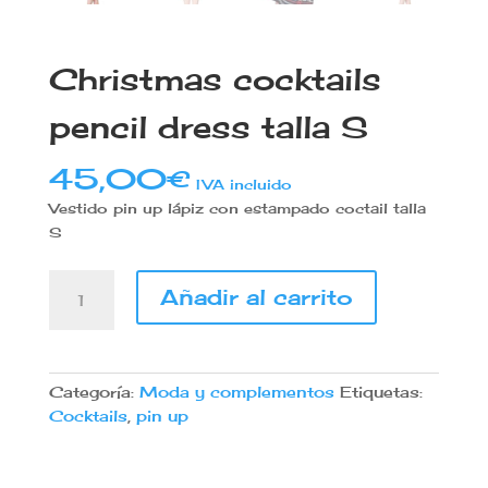
Christmas cocktails
pencil dress talla S
45,00
€
IVA incluido
Vestido pin up lápiz con estampado coctail talla
S
Christmas
Añadir al carrito
cocktails
pencil
dress
talla
Categoría:
Moda y complementos
Etiquetas:
S
Cocktails
,
pin up
cantidad