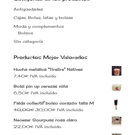
Antigüedades
Cajas, Botes, latas y bolsas
Moda y complementos
Bolsos
Sin categoría
Productos Mejor Valorados
Hucha metalica "Tirelire" Natives
7,40
€
IVA incluido
Bolsi pin up cerezas niña
6,50
€
IVA incluido
Falda collectif bolso corazón talla M
El
El
40,00
€
30,00
€
IVA incluido
precio
precio
Neceser Sourpuss rosa claro
original
actual
22,00
€
IVA incluido
era:
es: