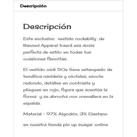
Descripción
Descripción
Este exclusivo
vestido
rockabilly de
Banned Apparel traerá esa dosis
perfecta de estilo en todas tus
ocasiones favoritas.
El vestido midi 50s tiene estampado de
temática navideña y cócteles, escote
redondo, detalles en contraste y
pliegues en rojo, figura que acentúa la
forma
y se abrocha con cremallera en la
espalda.
Material – 97% Algodón, 3% Elastano
en nuestra tienda pin up suagar online