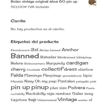
40,00€.
30,00€.
Bolso vintage original años 60 pin up
50,00
€
IVA incluido
Carrito
No hay productos en el carrito.
Etiquetas del producto
3xl
Anchor
#sombrerera
Abrigo banned
Banned
Bañador
Bikinibanned
bikinipinup
cardigan
Bolero
Burgundy
Bolsomarinero
collectif
cherry
dress
elastico
Cocktails
Falda
Flamingo
Florpinup
lapiz
gomadeborar
Navy
Oh my pop
Pantalon
Mandala
patagallo
pink
pin up
pinup
Polvera
plus size
Punto
Rockabilly
rojo
rombos
Sailor
sexy
rochabilly
Vintage
top
tarjetero
xl
Velaartesanal
wester